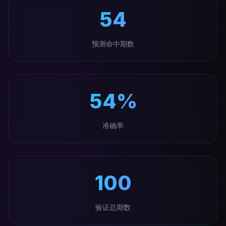
54
预测命中期数
54%
准确率
100
验证总期数