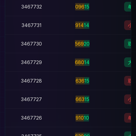
3467732
0
9
6
15
单
3467731
9
1
4
14
小
3467730
5
6
9
20
双
3467729
6
8
0
14
大
3467728
6
3
6
15
双
3467727
6
6
3
15
小
3467726
9
1
0
10
单