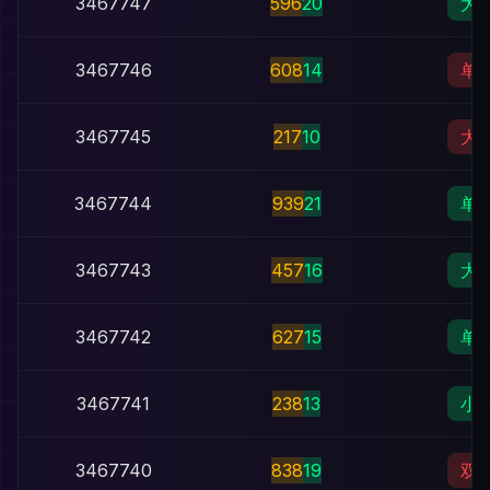
3467747
5
9
6
20
大
3467746
6
0
8
14
单
3467745
2
1
7
10
大
3467744
9
3
9
21
单
3467743
4
5
7
16
大
3467742
6
2
7
15
单
3467741
2
3
8
13
小
3467740
8
3
8
19
双