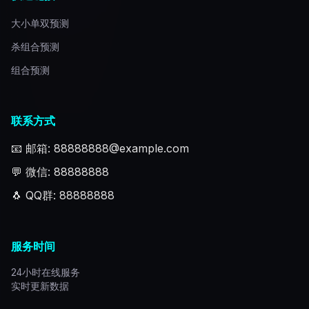
大小单双预测
杀组合预测
组合预测
联系方式
📧 邮箱: 88888888@example.com
💬 微信: 88888888
🐧 QQ群: 88888888
服务时间
24小时在线服务
实时更新数据