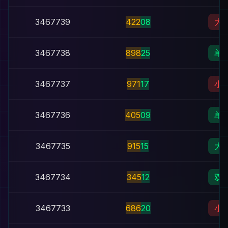
3467739
4
2
2
08
大
3467738
8
9
8
25
单
3467737
9
7
1
17
小
3467736
4
0
5
09
单
3467735
9
1
5
15
大
3467734
3
4
5
12
双
3467733
6
8
6
20
小