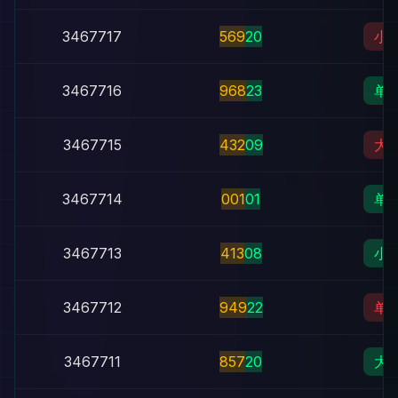
3467717
5
6
9
20
小
3467716
9
6
8
23
单
3467715
4
3
2
09
大
3467714
0
0
1
01
单
3467713
4
1
3
08
小
3467712
9
4
9
22
单
3467711
8
5
7
20
大