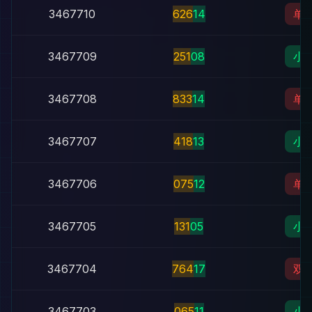
3467710
6
2
6
14
单
3467709
2
5
1
08
小
3467708
8
3
3
14
单
3467707
4
1
8
13
小
3467706
0
7
5
12
单
3467705
1
3
1
05
小
3467704
7
6
4
17
双
3467703
0
6
5
11
小