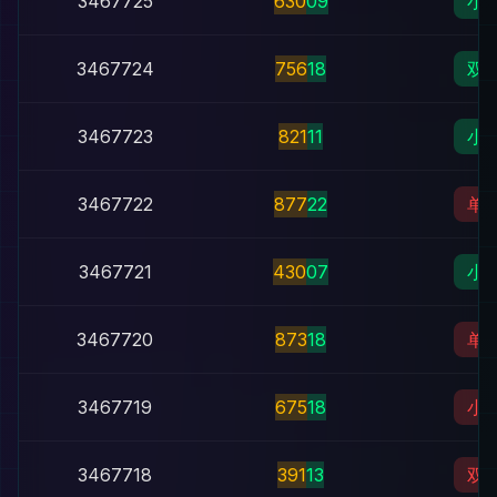
3467725
6
3
0
09
小
3467724
7
5
6
18
双
3467723
8
2
1
11
小
3467722
8
7
7
22
单
3467721
4
3
0
07
小
3467720
8
7
3
18
单
3467719
6
7
5
18
小
3467718
3
9
1
13
双