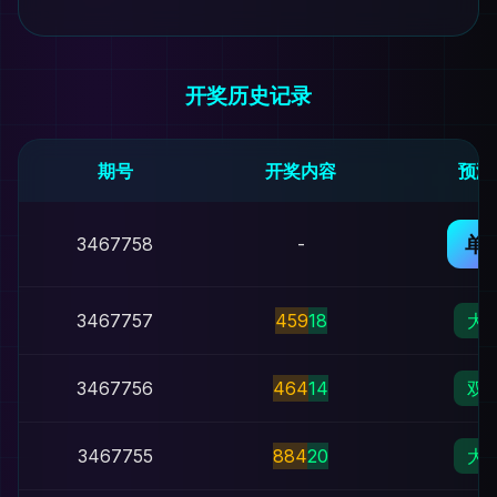
开奖历史记录
期号
开奖内容
预测
单
3467758
-
3467757
4
5
9
18
大
3467756
4
6
4
14
双
3467755
8
8
4
20
大