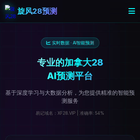
旋风28预测
实时数据 · AI智能预测
专业的加拿大28
AI预测平台
基于深度学习与大数据分析，为您提供精准的智能预
测服务
易记域名：XF28.VIP | 准确率: 54%