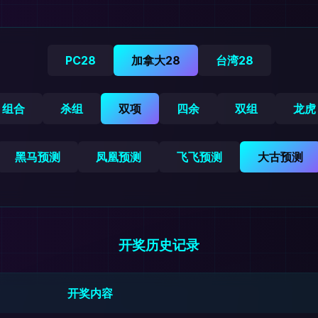
PC28
加拿大28
台湾28
组合
杀组
双项
四余
双组
龙虎
黑马预测
凤凰预测
飞飞预测
大古预测
开奖历史记录
开奖内容