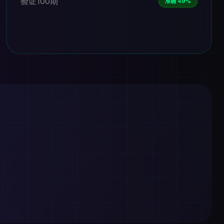
验证100期
准确 49%