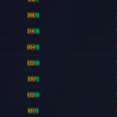
3
8
8
19
3
1
4
08
0
6
4
10
5
2
2
09
3
3
6
12
5
2
2
09
9
5
1
15