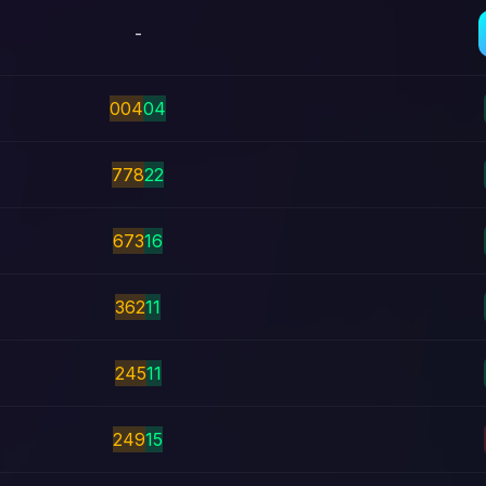
-
0
0
4
04
7
7
8
22
6
7
3
16
3
6
2
11
2
4
5
11
2
4
9
15