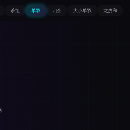
杀组
单双
四余
大小单双
龙虎和
务