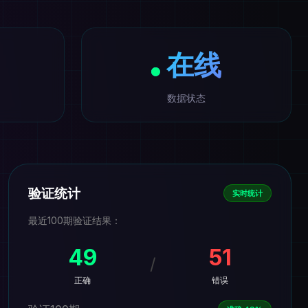
在线
数据状态
验证统计
实时统计
最近100期验证结果：
49
51
/
正确
错误