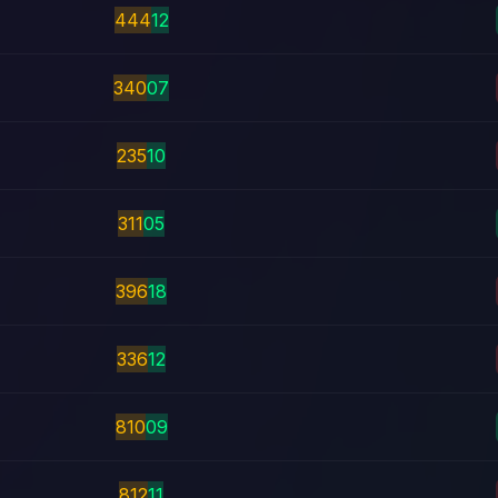
4
4
4
12
3
4
0
07
2
3
5
10
3
1
1
05
3
9
6
18
3
3
6
12
8
1
0
09
8
1
2
11